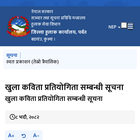
नेपाल सरकार
सञ्‍चार तथा सूचना प्रविधि मन्त्रालय
हुलाक सेवा विभाग
भाषा चयन गर्नुहोस
NEP
जिल्ला हुलाक कार्यालय, पर्वत
बडगांउ, कुश्मा ।
मुख्य नेभिगेसनमा जानुहोस्
सूचना
स्वतः प्रकाशन (तेस्रो त्रैमासिक)
खुला कविता प्रतियोगिता सम्बन्धी सूचना
खुला कविता प्रतियोगिता सम्बन्धी सूचना
८ भदौ, २०८२
A
A