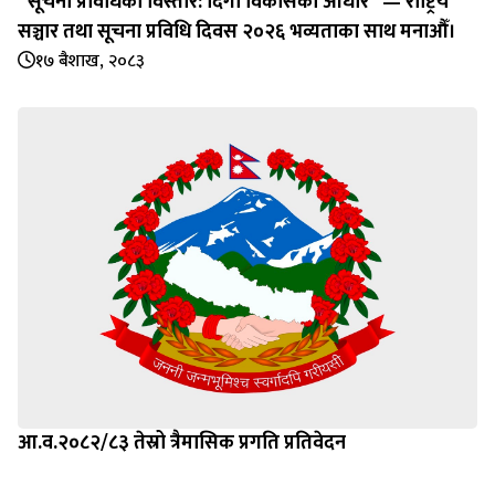
“सूचना प्रविधिको विस्तार: दिगो विकासको आधार” — राष्ट्रिय
सञ्चार तथा सूचना प्रविधि दिवस २०२६ भव्यताका साथ मनाऔँ।
१७ बैशाख, २०८३
आ.व.२०८२/८३ तेस्रो त्रैमासिक प्रगति प्रतिवेदन