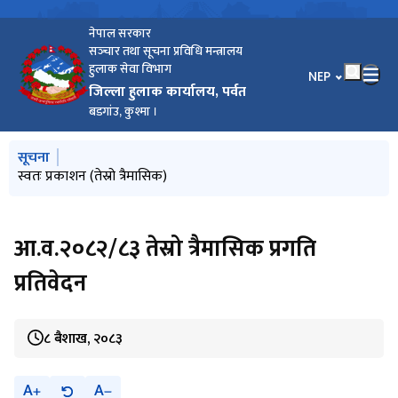
नेपाल सरकार
सञ्‍चार तथा सूचना प्रविधि मन्त्रालय
हुलाक सेवा विभाग
भाषा चयन गर्नुहोस
NEP
जिल्ला हुलाक कार्यालय, पर्वत
बडगांउ, कुश्मा ।
मुख्य नेभिगेसनमा जानुहोस्
सूचना
स्वतः प्रकाशन (तेस्रो त्रैमासिक)
आ.व.२०८२/८३ तेस्रो त्रैमासिक प्रगति
प्रतिवेदन
८ बैशाख, २०८३
A
A