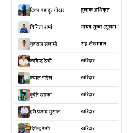
हुलाक अधिकृत
टिका बहादुर गोदार
नायब सुब्बा (सूचना अधिकार
विनिता शर्मा
सह-लेखापाल
युवराज सलामी
खरिदार
कविन्द्र रेग्मी
खरिदार
कमल पौडेल
खरिदार
कृति खडका
खरिदार
हरी प्रसाद भुसाल
खरिदार
दिपेन्द्र रेग्मी