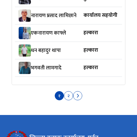
कार्यालय सहयोगी
नारायण प्रसाद लामिछाने
हल्कारा
एकनारायण काफ्ले
हल्कारा
धन बहादुर थापा
हल्कारा
भगवती लामगादे
१
२