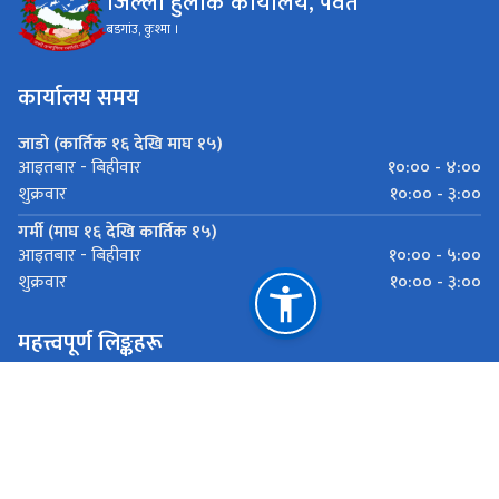
जिल्ला हुलाक कार्यालय, पर्वत
बडगांउ, कुश्मा ।
कार्यालय समय
जाडो (कार्तिक १६ देखि माघ १५)
१०:०० - ४:००
आइतबार - बिहीवार
१०:०० - ३:००
शुक्रवार
गर्मी (माघ १६ देखि कार्तिक १५)
१०:०० - ५:००
आइतबार - बिहीवार
१०:०० - ३:००
शुक्रवार
महत्त्वपूर्ण लिङ्कहरू
हुलाक सेवा विभाग
राष्ट्रिय प्राकृतिक स्रोत तथा वित्त आयोग