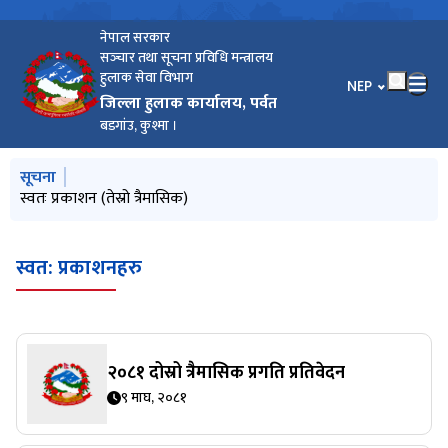
नेपाल सरकार
सञ्‍चार तथा सूचना प्रविधि मन्त्रालय
हुलाक सेवा विभाग
भाषा चयन गर्नुहोस
NEP
जिल्ला हुलाक कार्यालय, पर्वत
बडगांउ, कुश्मा ।
मुख्य नेभिगेसनमा जानुहोस्
सूचना
स्वतः प्रकाशन (तेस्रो त्रैमासिक)
स्वत: प्रकाशनहरु
२०८१ दोस्रो त्रैमासिक प्रगति प्रतिवेदन
९ माघ, २०८१