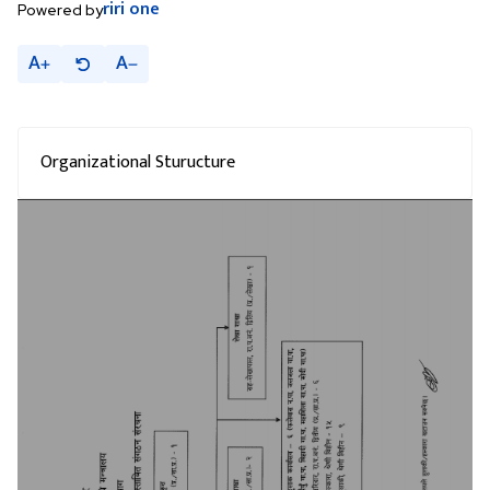
riri
one
Powered by
A
A
Organizational Sturucture