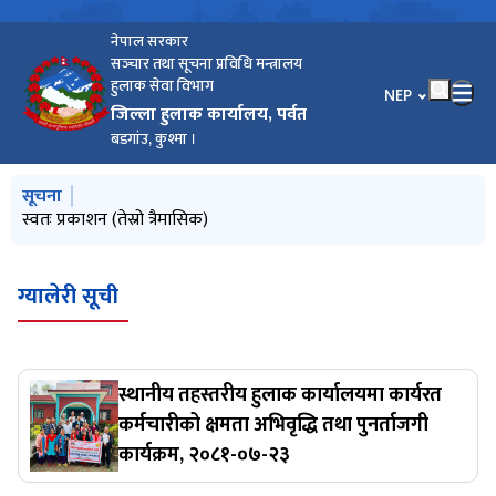
नेपाल सरकार
सञ्‍चार तथा सूचना प्रविधि मन्त्रालय
हुलाक सेवा विभाग
भाषा चयन गर्नुहोस
NEP
जिल्ला हुलाक कार्यालय, पर्वत
बडगांउ, कुश्मा ।
मुख्य नेभिगेसनमा जानुहोस्
सूचना
स्वतः प्रकाशन (तेस्रो त्रैमासिक)
ग्यालेरी सूची
स्थानीय तहस्तरीय हुलाक कार्यालयमा कार्यरत
कर्मचारीको क्षमता अभिवृद्धि तथा पुनर्ताजगी
कार्यक्रम, २०८१-०७-२३